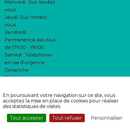
Mercredi : Sur rendez-
vous
Jeudi : Sur rendez-
vous
Vendredi :
Permanence des élus
de 17h30 - 19h00
Samedi : Téléphoner
en cas d'urgence
Dimanche :
Téléphoner en cas
d'urgence
En poursuivant votre navigation sur ce site, vous
•
•
Accessibilité
Page d’aide
acceptez la mise en place de cookies pour réaliser
•
Mentions légales
des statistiques de visites.
•
Plan du site
•
Propulsé par l'Adico
Tout accepter
Tout refuser
Personnaliser
Service Sécurisé