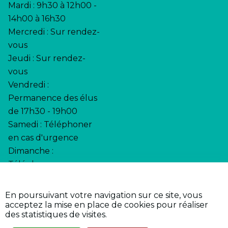
Mardi : 9h30 à 12h00 -
14h00 à 16h30
Mercredi : Sur rendez-
vous
Jeudi : Sur rendez-
vous
Vendredi :
Permanence des élus
de 17h30 - 19h00
Samedi : Téléphoner
en cas d'urgence
Dimanche :
Téléphoner en cas
d'urgence
En poursuivant votre navigation sur ce site, vous
•
•
Accessibilité
Page d’aide
acceptez la mise en place de cookies pour réaliser
•
Mentions légales
des statistiques de visites.
•
Plan du site