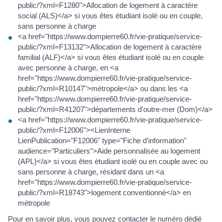
public/?xml=F1280">Allocation de logement à caractère
social (ALS)</a> si vous êtes étudiant isolé ou en couple,
sans personne à charge
<a href="https://www.dompierre60.fr/vie-pratique/service-
public/?xml=F13132">Allocation de logement à caractère
familial (ALF)</a> si vous êtes étudiant isolé ou en couple
avec personne à charge, en <a
href="https://www.dompierre60.fr/vie-pratique/service-
public/?xml=R10147">métropole</a> ou dans les <a
href="https://www.dompierre60.fr/vie-pratique/service-
public/?xml=R41207">départements d'outre-mer (Dom)</a>
<a href="https://www.dompierre60.fr/vie-pratique/service-
public/?xml=F12006"><LienInterne
LienPublication="F12006" type="Fiche d'information"
audience="Particuliers">Aide personnalisée au logement
(APL)</a> si vous êtes étudiant isolé ou en couple avec ou
sans personne à charge, résidant dans un <a
href="https://www.dompierre60.fr/vie-pratique/service-
public/?xml=R18743">logement conventionné</a> en
métropole
Pour en savoir plus, vous pouvez contacter le numéro dédié